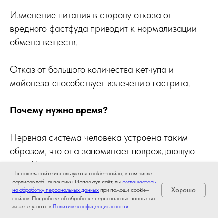
Изменение питания в сторону отказа от
вредного фастфуда приводит к нормализации
обмена веществ.
Отказ от большого количества кетчупа и
майонеза способствует излечению гастрита.
Почему нужно время?
Нервная система человека устроена таким
образом, что она запоминает повреждающую
силу. Инерция повреждения сохраняется в
На нашем сайте используются cookie–файлы, в том числе
тканях. Необходим временной промежуток,
сервисов веб–аналитики. Используя сайт, вы
соглашаетесь
чтобы тело перепрограммировалось на
Хорошо
на обработку персональных данных
при помощи cookie–
файлов. Подробнее об обработке персональных данных вы
здоровье.
можете узнать в
Политике конфиденциальности