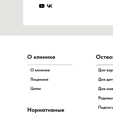
Цены
О клинике
Остео
О клинике
Для вз
Лицензия
Для дет
Цены
Для но
Родовы
Подтог
Нормативные