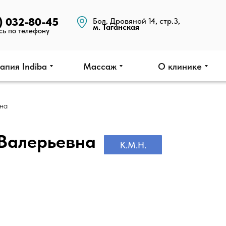
) 032-80-45
Бол. Дровяной 14, стр.3,
м. Таганская
сь по телефону
апия Indiba
Массаж
О клинике
на
 Валерьевна
К.М.Н.