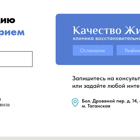
цию
прием
клиника восстановительн
Остеопатия
Реабил
Запишитесь на консуль
или задайте любой инт
а
Бол. Дровяной пер. д. 14, 
вила
м. Таганская