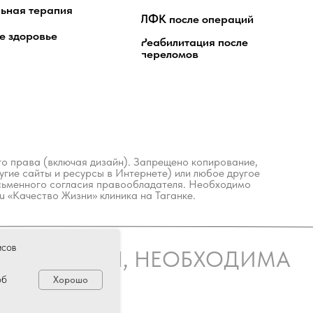
ьная терапия
ЛФК после операций
е здоровье
Реабилитация после
переломов
го права (включая дизайн). Запрещено копирование,
гие сайты и ресурсы в Интернете) или любое другое
сьменного согласия правообладателя. Необходимо
.ru «Качество Жизни» клиника на Таганке.
исов
ОКАЗАНИЯ, НЕОБХОДИМА
ЦИАЛИСТА
об
Хорошо