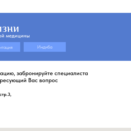
ой медицины
Индиба
итация
тацию, забронируйте специалиста
ересующий Вас вопрос
стр.3,