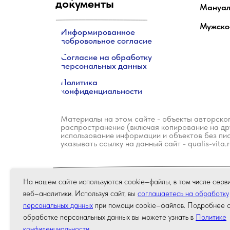
документы
Мануал
Мужско
Информированное
добровольное согласие
Согласие на обработку
персональных данных
Политика
конфиденциальности
Материалы на этом сайте - объекты авторско
распространение (включая копирование на дру
использование информации и объектов без пи
указывать ссылку на данный сайт - qualis-vita
На нашем сайте используются cookie–файлы, в том числе серв
ИМЕЮТСЯ ПРОТИВОП
веб–аналитики. Используя сайт, вы
соглашаетесь на обработку
КОНСУЛЬТАЦИЯ СПЕ
персональных данных
при помощи cookie–файлов. Подробнее 
обработке персональных данных вы можете узнать в
Политике
конфиденциальности