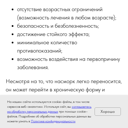
отсутствие возрастных ограничений
(возможность лечения в любом возрасте);
безопасность и безболезненность;
достижение стойкого эффекта;
минимальное количество
противопоказаний;
возможность воздействия на первопричину
заболевания.
Несмотря на то, что насморк легко переносится,
он может перейти в хроническую форму и
ухудшить качество жизни ребенка, мешать ему
На нашем сайте используются cookie–файлы, в том числе
нормально расти и развиваться.
сервисов веб–аналитики. Используя сайт, вы
соглашаетесь
Хорошо
на обработку персональных данных
при помощи cookie–
файлов. Подробнее об обработке персональных данных вы
можете узнать в
Политике конфиденциальности
Поэтому кроме симптоматической терапии,